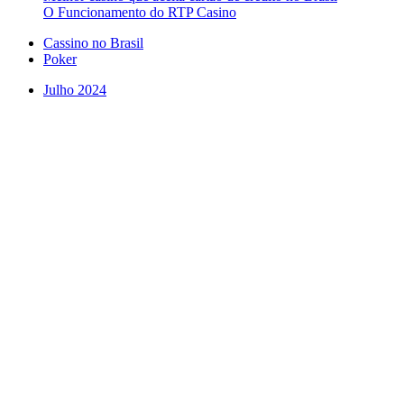
O Funcionamento do RTP Casino
Cassino no Brasil
Poker
Julho 2024
liverpooldiscofestival.com