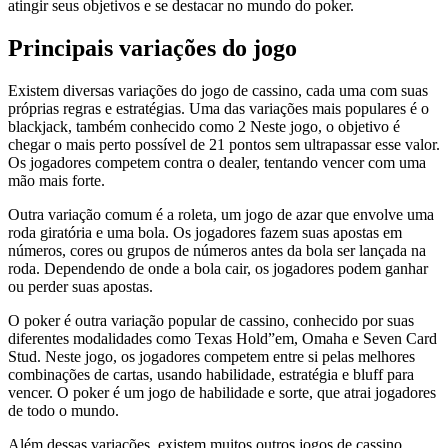
atingir seus objetivos e se destacar no mundo do poker.
Principais variações do jogo
Existem diversas variações do jogo de cassino, cada uma com suas
próprias regras e estratégias. Uma das variações mais populares é o
blackjack, também conhecido como 2 Neste jogo, o objetivo é
chegar o mais perto possível de 21 pontos sem ultrapassar esse valor.
Os jogadores competem contra o dealer, tentando vencer com uma
mão mais forte.
Outra variação comum é a roleta, um jogo de azar que envolve uma
roda giratória e uma bola. Os jogadores fazem suas apostas em
números, cores ou grupos de números antes da bola ser lançada na
roda. Dependendo de onde a bola cair, os jogadores podem ganhar
ou perder suas apostas.
O poker é outra variação popular de cassino, conhecido por suas
diferentes modalidades como Texas Hold”em, Omaha e Seven Card
Stud. Neste jogo, os jogadores competem entre si pelas melhores
combinações de cartas, usando habilidade, estratégia e bluff para
vencer. O poker é um jogo de habilidade e sorte, que atrai jogadores
de todo o mundo.
Além dessas variações, existem muitos outros jogos de cassino,